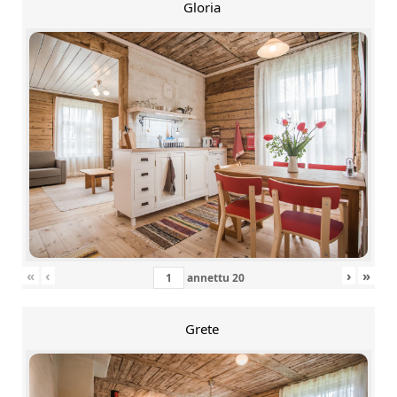
Gloria
«
‹
›
»
annettu
20
Grete