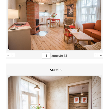
«
‹
›
»
annettu
13
Aurelia