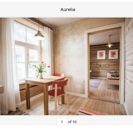
Aurelia
of
10