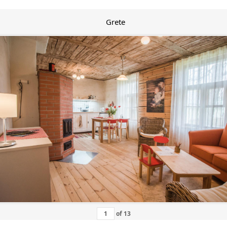
Grete
of
13