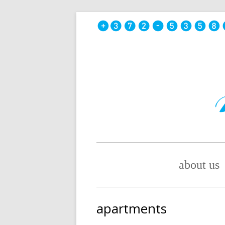
Skip
to
content
Primary
about us
Menu
apartments