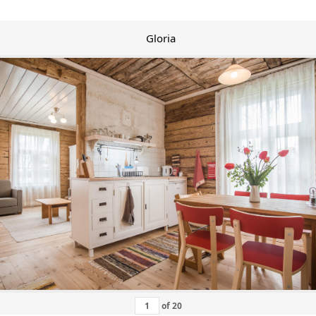
Gloria
of
20